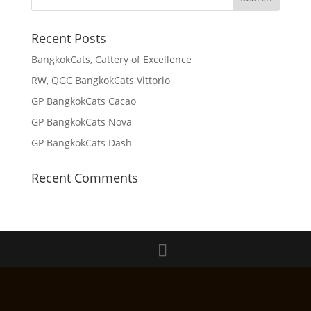
Recent Posts
BangkokCats, Cattery of Excellence
RW, QGC BangkokCats Vittorio
GP BangkokCats Cacao
GP BangkokCats Nova
GP BangkokCats Dash
Recent Comments