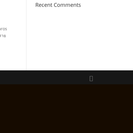
Recent Comments
aros
นสาย