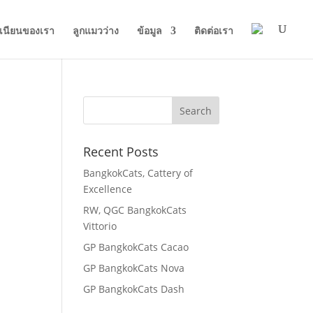
ิเนียนของเรา
ลูกแมวว่าง
ข้อมูล
ติดต่อเรา
Recent Posts
BangkokCats, Cattery of
Excellence
RW, QGC BangkokCats
Vittorio
GP BangkokCats Cacao
GP BangkokCats Nova
GP BangkokCats Dash