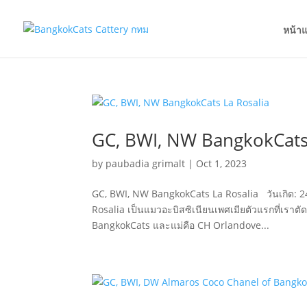
หน้า
GC, BWI, NW BangkokCats 
by
paubadia grimalt
|
Oct 1, 2023
GC, BWI, NW BangkokCats La Rosalia วันเกิด: 
Rosalia เป็นแมวอะบิสซิเนียนเพศเมียตัวแรกที่เราตัด
BangkokCats และแม่คือ CH Orlandove...