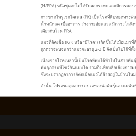
(N/PRA) หนึ่งชุดจะไม่ได้รับผลกระทบและมีการมองเ
การขาดไพรูเวตไคเนส (PK) เป็นโรคที่สืบทอดทางพัน
น้ำหนักลด เบื่ออาหาร ร่างกายอ่อนแรง มีภาวะโลห
เดียวกับโรค PRA
แมวที่ติดเชื้อ (K/K หรือ “มีโรค”) เกิดขึ้นได้เมื่อแ
ถูกตรวจพบจนกว่าแมวจะอายุ 2-3 ปี จึงเป็นไปได้ที่ทั
เนื่องจากโรคเหล่านี้เป็นโรคที่พบได้ทั่วไปในสายพัน
พันธุกรรมที่ไขว้กันแบบใด รวมถึงเพื่อหลีกเลี่ยง
ซึ่งจะปรากฎอาการก็ต่อเมื่อแมวได้ย้ายอยู่ในบ้านใหม
ดังนั้น โปรดขอดูผลการตรวจของพ่อพันธุ์และแม่พันธ