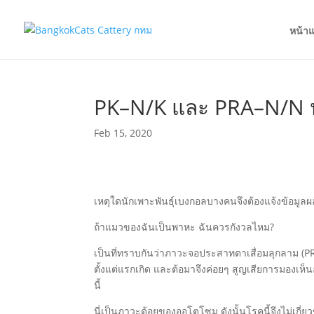
หน้า
PK–N/K และ PRA–N/N 
Feb 15, 2020
เหตุใดนักเพาะพันธุ์เบงกอลบางคนจึงต้องแจ้งข้อ
ถ้าแมวของฉันเป็นพาหะ ฉันควรกังวลไหม?
เป็นที่ทราบกันว่าภาวะจอประสาทตาเสื่อมลุกลาม (PR
ตั้งแต่แรกเกิด และต้อมาจึงค่อยๆ สูญเสียการมองเห
นี้
นี่เป็นภาวะด้อยของออโตโซม ดังนั้นโรคนี้จึงไม่เกี่ย