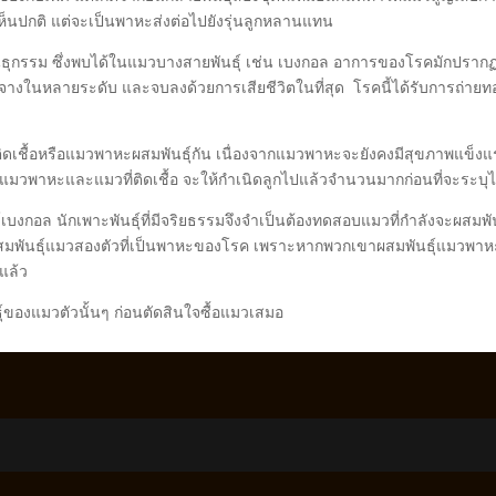
ห็นปกติ แต่จะเป็นพาหะส่งต่อไปยังรุ่นลูกหลานแทน
ธุกรรม ซึ่งพบได้ในแมวบางสายพันธุ์ เช่น เบงกอล อาการของโรคมักปรากฏใ
ิตจางในหลายระดับ และจบลงด้วยการเสียชีวิตในที่สุด โรคนี้ได้รับการถ่
มวที่ติดเชื้อหรือแมวพาหะผสมพันธุ์กัน เนื่องจากแมวพาหะจะยังคงมีสุขภาพแข็งแร
้งแมวพาหะและแมวที่ติดเชื้อ จะให้กำเนิดลูกไปแล้วจำนวนมากก่อนที่จะระบุได
ธุ์เบงกอล นักเพาะพันธุ์ที่มีจริยธรรมจึงจำเป็นต้องทดสอบแมวที่กำลังจะผสมพ
การผสมพันธุ์แมวสองตัวที่เป็นพาหะของโรค เพราะหากพวกเขาผสมพันธุ์แมวพ
่แล้ว
ุ์ของแมวตัวนั้นๆ ก่อนตัดสินใจซื้อแมวเสมอ